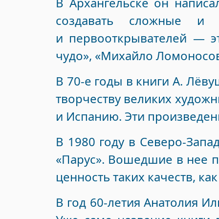
В Архангельске он написа
создавать сложные и 
и первооткрывателей — э
чудо», «Михайло Ломоносов
В 70-е годы в книги А. Лё
творчеству великих художн
и Испанию. Эти произведени
В 1980 году в Северо-Зап
«Парус». Вошедшие в нее 
ценность таких качеств, ка
В год 60-летия Анатолия И