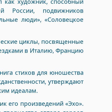
л как художник, способный
й России, подвижников
льные люди», «Соловецкое
ические циклы, посвященные
оездками в Италию, Францию
нига стихов для юношества
данственности, утверждают
ким идеалам.
ик его произведений «Эхо».