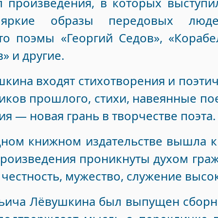
л произведения, в которых выступи
яркие образы передовых люде
то поэмы «Георгий Седов», «Корабе
» и другие.
вушкина входят стихотворения и поэт
иков прошлого, стихи, навеянные п
я — новая грань в творчестве поэта.
адном книжном издательстве вышла к
произведения проникнуты духом граж
к честность, мужество, служение высо
льича Лёвушкина был выпущен сборн