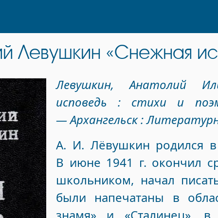
ий Левушкин «Снежная ис
Левушкин, Анатолий Иль
исповедь : стихи и поэ
— Архангельск : Литературны
А. И. Лёвушкин родился в
В июне 1941 г. окончил 
школьником, начал писат
были напечатаны в облас
знамя» и «Сталинец», в