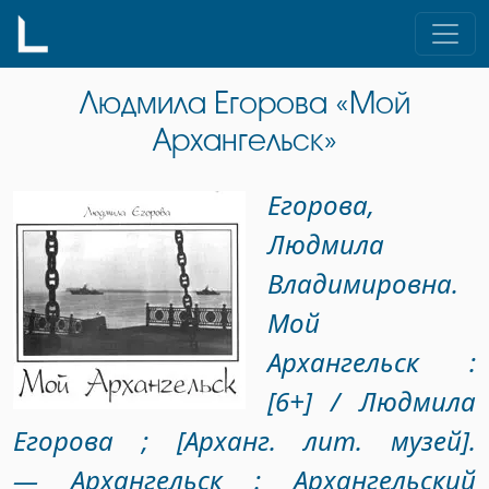
Skip
to
content
Людмила Егорова «Мой
Архангельск»
Егорова,
Людмила
Владимировна.
Мой
Архангельск :
[6+] / Людмила
Егорова ; [Арханг. лит. музей].
— Архангельск : Архангельский