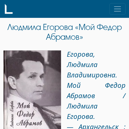
Skip
to
content
Людмила Егорова «Мой Федор
Абрамов»
Егорова,
Людмила
Владимировна.
Мой Федор
Абрамов /
Людмила
Егорова.
— Архангельск :