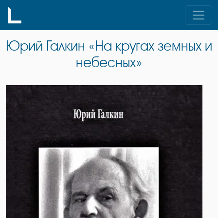
Skip
to
content
Юрий Галкин «На кругах земных и
небесных»